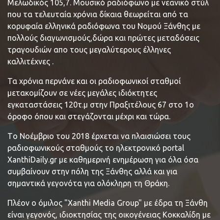
Μελωδικός 105,7. Μουσικό ραδιόφωνο με νεανικό στύλ
που τα τελευταία χρόνια δίκαια θεωρείται από τα
κορυφαία ελληνικά ραδιόφωνα του Νομού Ξάνθης με
πολλούς διαγωνισμούς,δώρα και πρώτες μεταδόσεις
τραγουδιών απο τους μεγαλύτερους έλληνες
καλλιτέχνες .
Τα χρόνια περνάνε και οι ραδιοφωνικοί σταθμοί
μετακομίζουν σε νέες μεγάλες ιδιόκτητες
εγκαταστάσεις 120τ.μ στην Πραξιτέλους 67 στο 1ο
όροφο όπου και στεγάζονται μέχρι και τώρα.
Τo Νοέμβριο του 2018 έρχεται να πλαισιώσει τους
ραδιοφωνικούς σταθμούς το ηλεκτρονικό portal
XanthiDaily.gr με καθημερινή ενημέρωση για όλα όσα
συμβαίνουν στην πόλη της Ξάνθης αλλά και για
σημαντικά γεγονότα για ολόκληρη τη Θράκη.
Πλέον ο όμιλος "Xanthi Media Group" με έδρα τη Ξάνθη
είναι γεγονός, ιδιοκτησίας της οικογένειας Κοκκαλίδη με